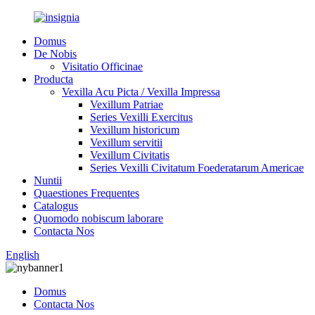
Domus
De Nobis
Visitatio Officinae
Producta
Vexilla Acu Picta / Vexilla Impressa
Vexillum Patriae
Series Vexilli Exercitus
Vexillum historicum
Vexillum servitii
Vexillum Civitatis
Series Vexilli Civitatum Foederatarum Americae
Nuntii
Quaestiones Frequentes
Catalogus
Quomodo nobiscum laborare
Contacta Nos
English
Domus
Contacta Nos