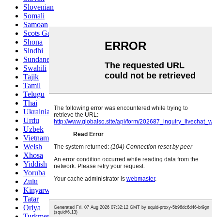
Slovenian
Somali
Samoan
Scots Gaelic
Shona
Sindhi
Sundanese
Swahili
Tajik
Tamil
Telugu
Thai
Ukrainian
Urdu
Uzbek
Vietnamese
Welsh
Xhosa
Yiddish
Yoruba
Zulu
Kinyarwanda
Tatar
Oriya
Turkmen