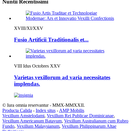
Nuntii Recentissimi
XVIII/XI/XXV
Fusio Artificii Traditionalis et...
VIII Idus Octobres XXV
Varietas vexillorum ad varia necessitates
implendas.
© Iura omnia reservantur - MMX-MMXXII.
Producta Calida
-
Index situs
-
AMP Mobilis
Vexillum Amstelodami
,
Vexillum Rei Publicae Dominicanae
,
Vexillum Americanum Batavum
,
Vexillum Australianum cum Rubro
Fundo
,
Vexillum Malaysianum
,
Vexillum Philippinarum Altae