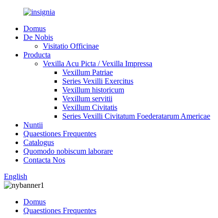
Domus
De Nobis
Visitatio Officinae
Producta
Vexilla Acu Picta / Vexilla Impressa
Vexillum Patriae
Series Vexilli Exercitus
Vexillum historicum
Vexillum servitii
Vexillum Civitatis
Series Vexilli Civitatum Foederatarum Americae
Nuntii
Quaestiones Frequentes
Catalogus
Quomodo nobiscum laborare
Contacta Nos
English
Domus
Quaestiones Frequentes