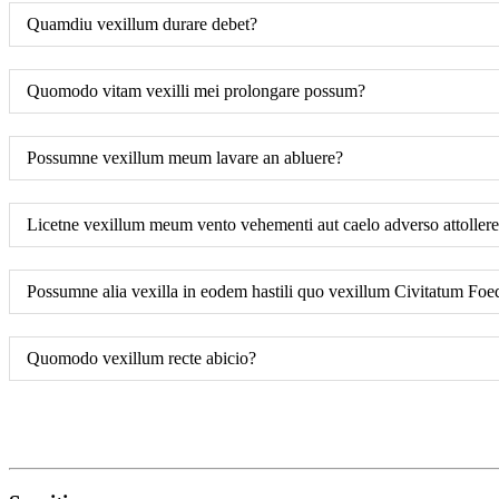
Quamdiu vexillum durare debet?
Quomodo vitam vexilli mei prolongare possum?
Possumne vexillum meum lavare an abluere?
Licetne vexillum meum vento vehementi aut caelo adverso attoller
Possumne alia vexilla in eodem hastili quo vexillum Civitatum Foe
Quomodo vexillum recte abicio?