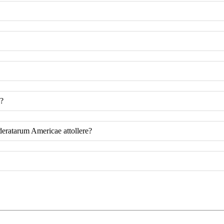
e?
deratarum Americae attollere?