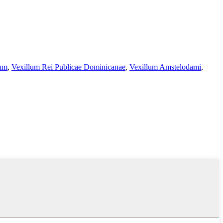
num
,
Vexillum Rei Publicae Dominicanae
,
Vexillum Amstelodami
,