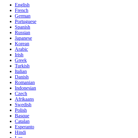
English
French
German
Portuguese
Spanish
Russian
Japanese
Korean
Arabic
Irish
Greek
Turkish
Italian
Danish
Romanian
Indonesian
Czech
Afrikaans
Swedish
Polish
Basque
Catalan
Esperanto
Hindi
Lao