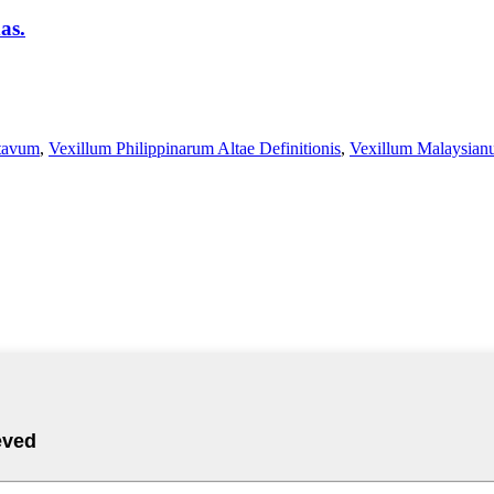
as.
tavum
,
Vexillum Philippinarum Altae Definitionis
,
Vexillum Malaysia