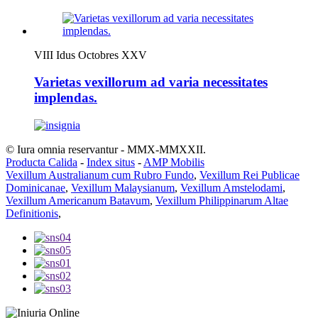
VIII Idus Octobres XXV
Varietas vexillorum ad varia necessitates
implendas.
© Iura omnia reservantur - MMX-MMXXII.
Producta Calida
-
Index situs
-
AMP Mobilis
Vexillum Australianum cum Rubro Fundo
,
Vexillum Rei Publicae
Dominicanae
,
Vexillum Malaysianum
,
Vexillum Amstelodami
,
Vexillum Americanum Batavum
,
Vexillum Philippinarum Altae
Definitionis
,