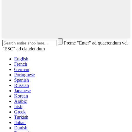
Preme "Enter" ad quaerendum vel
"ESC" ad claudendum
English
French
German
Portuguese
Spanish
Russian
Japanese
Korean
Arabic
Irish
Greek
Turkish
Italian
Danish