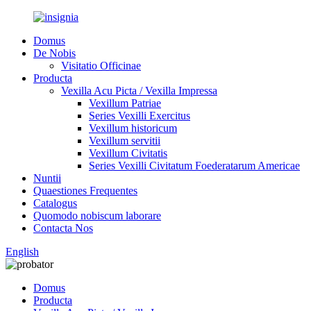
Domus
De Nobis
Visitatio Officinae
Producta
Vexilla Acu Picta / Vexilla Impressa
Vexillum Patriae
Series Vexilli Exercitus
Vexillum historicum
Vexillum servitii
Vexillum Civitatis
Series Vexilli Civitatum Foederatarum Americae
Nuntii
Quaestiones Frequentes
Catalogus
Quomodo nobiscum laborare
Contacta Nos
English
Domus
Producta