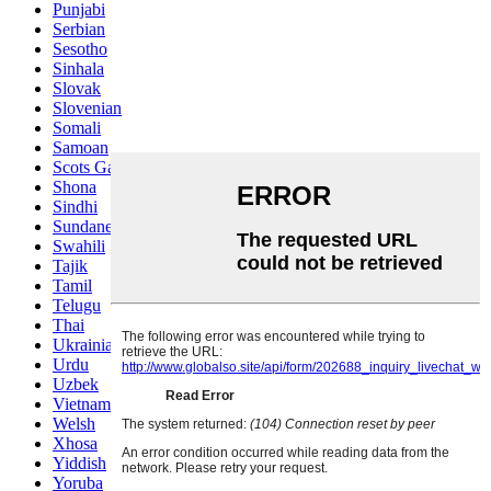
Punjabi
Serbian
Sesotho
Sinhala
Slovak
Slovenian
Somali
Samoan
Scots Gaelic
Shona
Sindhi
Sundanese
Swahili
Tajik
Tamil
Telugu
Thai
Ukrainian
Urdu
Uzbek
Vietnamese
Welsh
Xhosa
Yiddish
Yoruba