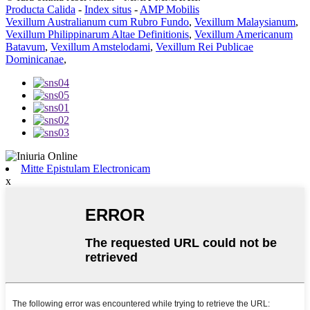
Producta Calida
-
Index situs
-
AMP Mobilis
Vexillum Australianum cum Rubro Fundo
,
Vexillum Malaysianum
,
Vexillum Philippinarum Altae Definitionis
,
Vexillum Americanum
Batavum
,
Vexillum Amstelodami
,
Vexillum Rei Publicae
Dominicanae
,
Mitte Epistulam Electronicam
x