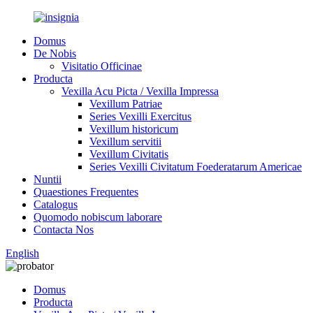
Domus
De Nobis
Visitatio Officinae
Producta
Vexilla Acu Picta / Vexilla Impressa
Vexillum Patriae
Series Vexilli Exercitus
Vexillum historicum
Vexillum servitii
Vexillum Civitatis
Series Vexilli Civitatum Foederatarum Americae
Nuntii
Quaestiones Frequentes
Catalogus
Quomodo nobiscum laborare
Contacta Nos
English
Domus
Producta