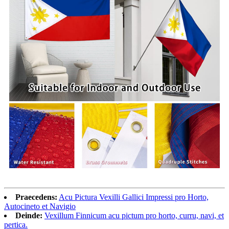
Praecedens:
Acu Pictura Vexilli Gallici Impressi pro Horto,
Autocineto et Navigio
Deinde:
Vexillum Finnicum acu pictum pro horto, curru, navi, et
pertica.