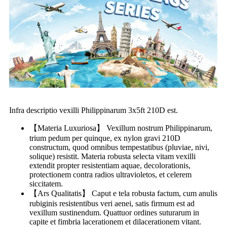
Infra descriptio vexilli Philippinarum 3x5ft 210D est.
【Materia Luxuriosa】 Vexillum nostrum Philippinarum,
trium pedum per quinque, ex nylon gravi 210D
constructum, quod omnibus tempestatibus (pluviae, nivi,
solique) resistit. Materia robusta selecta vitam vexilli
extendit propter resistentiam aquae, decolorationis,
protectionem contra radios ultravioletos, et celerem
siccitatem.
【Ars Qualitatis】 Caput e tela robusta factum, cum anulis
rubiginis resistentibus veri aenei, satis firmum est ad
vexillum sustinendum. Quattuor ordines suturarum in
capite et fimbria lacerationem et dilacerationem vitant.