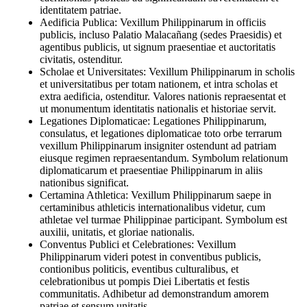
identitatem patriae.
Aedificia Publica: Vexillum Philippinarum in officiis
publicis, incluso Palatio Malacañang (sedes Praesidis) et
agentibus publicis, ut signum praesentiae et auctoritatis
civitatis, ostenditur.
Scholae et Universitates: Vexillum Philippinarum in scholis
et universitatibus per totam nationem, et intra scholas et
extra aedificia, ostenditur. Valores nationis repraesentat et
ut monumentum identitatis nationalis et historiae servit.
Legationes Diplomaticae: Legationes Philippinarum,
consulatus, et legationes diplomaticae toto orbe terrarum
vexillum Philippinarum insigniter ostendunt ad patriam
eiusque regimen repraesentandum. Symbolum relationum
diplomaticarum et praesentiae Philippinarum in aliis
nationibus significat.
Certamina Athletica: Vexillum Philippinarum saepe in
certaminibus athleticis internationalibus videtur, cum
athletae vel turmae Philippinae participant. Symbolum est
auxilii, unitatis, et gloriae nationalis.
Conventus Publici et Celebrationes: Vexillum
Philippinarum videri potest in conventibus publicis,
contionibus politicis, eventibus culturalibus, et
celebrationibus ut pompis Diei Libertatis et festis
communitatis. Adhibetur ad demonstrandum amorem
patriae et sensum unitatis.