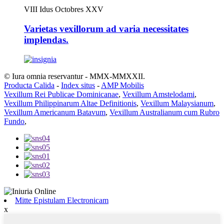
VIII Idus Octobres XXV
Varietas vexillorum ad varia necessitates
implendas.
© Iura omnia reservantur - MMX-MMXXII.
Producta Calida
-
Index situs
-
AMP Mobilis
Vexillum Rei Publicae Dominicanae
,
Vexillum Amstelodami
,
Vexillum Philippinarum Altae Definitionis
,
Vexillum Malaysianum
,
Vexillum Americanum Batavum
,
Vexillum Australianum cum Rubro
Fundo
,
Mitte Epistulam Electronicam
x