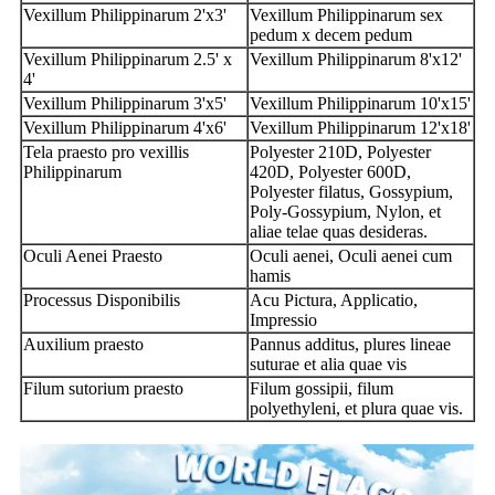
Vexillum Philippinarum 2'x3'
Vexillum Philippinarum sex
pedum x decem pedum
Vexillum Philippinarum 2.5' x
Vexillum Philippinarum 8'x12'
4'
Vexillum Philippinarum 3'x5'
Vexillum Philippinarum 10'x15'
Vexillum Philippinarum 4'x6'
Vexillum Philippinarum 12'x18'
Tela praesto pro vexillis
Polyester 210D, Polyester
Philippinarum
420D, Polyester 600D,
Polyester filatus, Gossypium,
Poly-Gossypium, Nylon, et
aliae telae quas desideras.
Oculi Aenei Praesto
Oculi aenei, Oculi aenei cum
hamis
Processus Disponibilis
Acu Pictura, Applicatio,
Impressio
Auxilium praesto
Pannus additus, plures lineae
suturae et alia quae vis
Filum sutorium praesto
Filum gossipii, filum
polyethyleni, et plura quae vis.