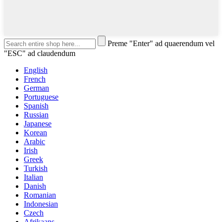
Preme "Enter" ad quaerendum vel
"ESC" ad claudendum
English
French
German
Portuguese
Spanish
Russian
Japanese
Korean
Arabic
Irish
Greek
Turkish
Italian
Danish
Romanian
Indonesian
Czech
Afrikaans