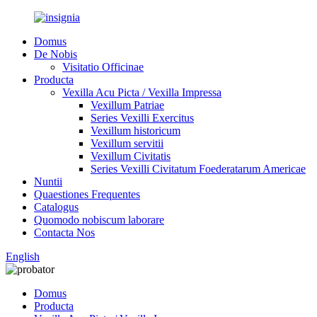
Domus
De Nobis
Visitatio Officinae
Producta
Vexilla Acu Picta / Vexilla Impressa
Vexillum Patriae
Series Vexilli Exercitus
Vexillum historicum
Vexillum servitii
Vexillum Civitatis
Series Vexilli Civitatum Foederatarum Americae
Nuntii
Quaestiones Frequentes
Catalogus
Quomodo nobiscum laborare
Contacta Nos
English
Domus
Producta