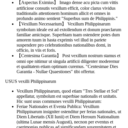
【Aspectus Eximius】 Imago dense acu picta cum vittis
artificiose consutis vexillum efficit, color clarus vividus
traditionalis attentionem hominum allicit et omnes in
profundo animo sentient "Superbus sum de Philippinis."
【Vexillum Necessarium】 Vexillum Philippinarum
symbolum ideale est ad extollendum et donum praeclarum
familiae amicisque. Superbiam tuam ostendere potes dum
amorem tuum in hasta exprimis vel illud in pariete
suspendere pro celebrationibus nationalibus domi, in
officio, in viis et foris.
【Centesima Garantia】 Post vexillum nostrum stamus et
omni ope nitimur ut singula artificii diligenter moderemur
et qualitatem etiam optimam curemus. "Centesimae Dies
Garantia - Nullae Quaestiones" tibi offertur.
USUS vexilli Philippinarum
Vexillum Philippinarum, quod etiam "Tres Stellae et Sol"
appellatur, symbolum est superbiae nationalis et unitatis.
Hic sunt usus communes vexilli Philippinarum:
Feriae Nationales et Eventa Publica: Vexillum
Philippinarum insigniter ostenditur per ferias nationales, ut
Diem Libertatis (XII Iunii) et Diem Heroum Nationalium
(ultima Lunae mensis Augusti), necnon per eventus et
caerimonias publicas ad significandam suverenitatem et