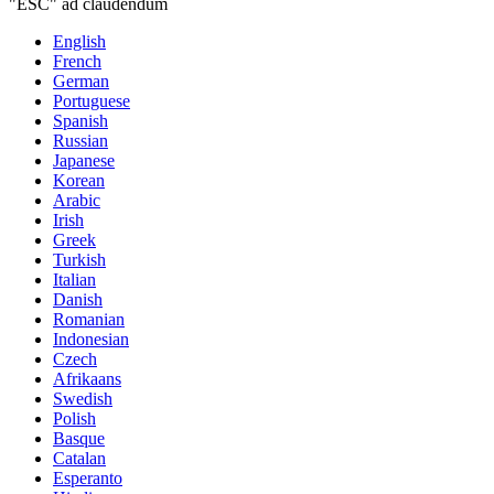
"ESC" ad claudendum
English
French
German
Portuguese
Spanish
Russian
Japanese
Korean
Arabic
Irish
Greek
Turkish
Italian
Danish
Romanian
Indonesian
Czech
Afrikaans
Swedish
Polish
Basque
Catalan
Esperanto