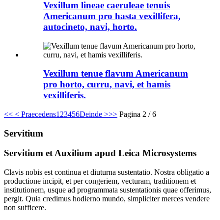
Vexillum lineae caeruleae tenuis
Americanum pro hasta vexillifera,
autocineto, navi, horto.
Vexillum tenue flavum Americanum
pro horto, curru, navi, et hamis
vexilliferis.
<<
< Praecedens
1
2
3
4
5
6
Deinde >
>>
Pagina 2 / 6
Servitium
Servitium et Auxilium apud Leica Microsystems
Clavis nobis est continua et diuturna sustentatio. Nostra obligatio a
productione incipit, et per congeriem, vecturam, traditionem et
institutionem, usque ad programmata sustentationis quae offerimus,
pergit. Quia credimus hodierno mundo, simpliciter merces vendere
non sufficere.