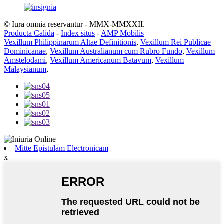
© Iura omnia reservantur - MMX-MMXXII.
Producta Calida
-
Index situs
-
AMP Mobilis
Vexillum Philippinarum Altae Definitionis
,
Vexillum Rei Publicae
Dominicanae
,
Vexillum Australianum cum Rubro Fundo
,
Vexillum
Amstelodami
,
Vexillum Americanum Batavum
,
Vexillum
Malaysianum
,
Mitte Epistulam Electronicam
x