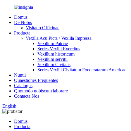
Domus
De Nobis
Visitatio Officinae
Producta
Vexilla Acu Picta / Vexilla Impressa
Vexillum Patriae
Series Vexilli Exercitus
Vexillum historicum
Vexillum servitii
Vexillum Civitatis
Series Vexilli Civitatum Foederatarum Americae
Nuntii
Quaestiones Frequentes
Catalogus
Quomodo nobiscum laborare
Contacta Nos
English
Domus
Producta