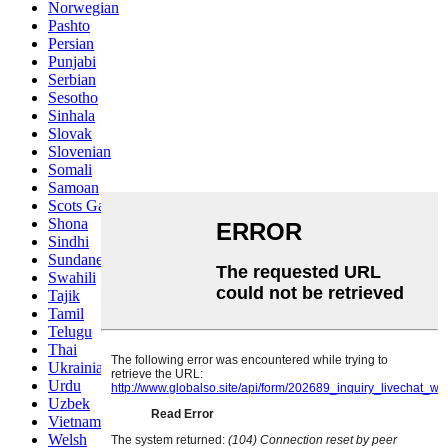
Norwegian
Pashto
Persian
Punjabi
Serbian
Sesotho
Sinhala
Slovak
Slovenian
Somali
Samoan
Scots Gaelic
Shona
Sindhi
Sundanese
Swahili
Tajik
Tamil
Telugu
Thai
Ukrainian
Urdu
Uzbek
Vietnamese
Welsh