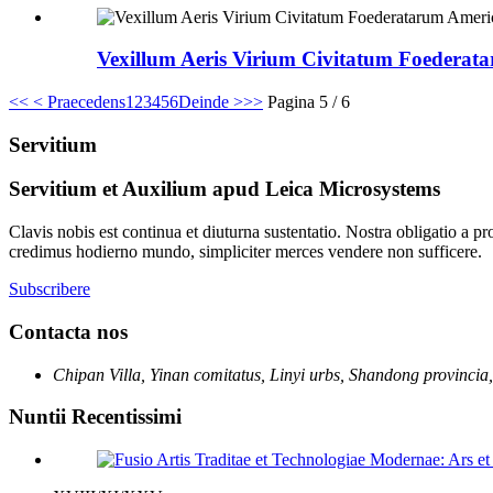
Vexillum Aeris Virium Civitatum Foederata
<<
< Praecedens
1
2
3
4
5
6
Deinde >
>>
Pagina 5 / 6
Servitium
Servitium et Auxilium apud Leica Microsystems
Clavis nobis est continua et diuturna sustentatio. Nostra obligatio a p
credimus hodierno mundo, simpliciter merces vendere non sufficere.
Subscribere
Contacta nos
Chipan Villa, Yinan comitatus, Linyi urbs, Shandong provinci
Nuntii Recentissimi