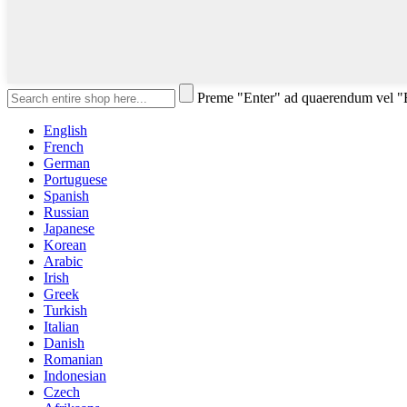
Preme "Enter" ad quaerendum vel 
English
French
German
Portuguese
Spanish
Russian
Japanese
Korean
Arabic
Irish
Greek
Turkish
Italian
Danish
Romanian
Indonesian
Czech