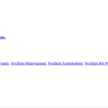
as.
 Fundo
,
Vexillum Malaysianum
,
Vexillum Amstelodami
,
Vexillum Rei P