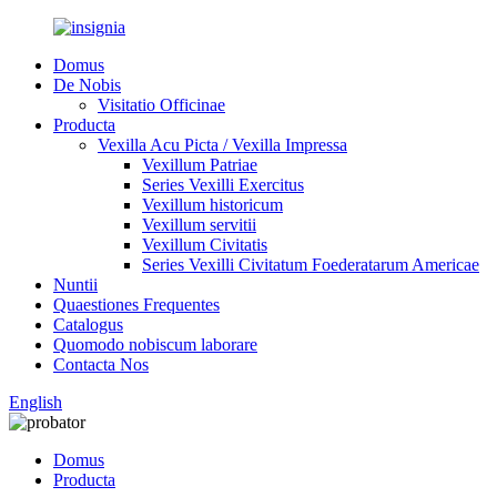
Domus
De Nobis
Visitatio Officinae
Producta
Vexilla Acu Picta / Vexilla Impressa
Vexillum Patriae
Series Vexilli Exercitus
Vexillum historicum
Vexillum servitii
Vexillum Civitatis
Series Vexilli Civitatum Foederatarum Americae
Nuntii
Quaestiones Frequentes
Catalogus
Quomodo nobiscum laborare
Contacta Nos
English
Domus
Producta