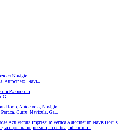
, Autocineto, Navi...
 G...
ertica, Curru, Navicula, Ga...
 acu pictura impressum, in pertica, ad currum...